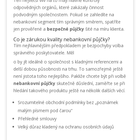
Ten největší vliv na to mají hlavně kontroly
odpovědných orgánů, které zakázaly činnost
podvodným společnostem. Pokud se zahledíte na
nebankovní segment tím správným směrem, spatříte
jen prověřené a
bezpečn
é půjčky
šité na míru klienta.
Co je zárukou kvality nebankovní půjčky?
Tím nejhlavnějším předpokladem je bezpochyby volba
správného poskytovatele. Měl
o by jít ideálně o společnost s kladnými referencemi a
delší dobou působnosti na trhu. To samozřejmě ještě
není jistota toho nejlepšího. Pakliže chcete být při volbě
nebankovní půjčky
skutečně důslední, zaměřte se při
hledání takového produktu ještě na několik dalších věcí.
Srozumitelné obchodní podmínky bez „poznámek
malým písmem pod čarou“
Přehledné smlouvy
Velký důraz kladený na ochranu osobních údajů