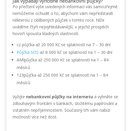
Jak vypadají výhodné nebankovní půjčky?
Po přečtení výše uvedených informací vás samozřejmě
nemůžeme ochudit o to, abychom vám nepředstavili
některou z oblíbených půjček v tomto roce. Níže
uvádíme čtyři nejvyhledávanější, v jejichž prospěch
hovoří spousta kladných vlastností.
cz půjčka až 20 000 Kč se splatností na 7 – 30 dní
Půjčka SOS
až 8 000 Kč se splatností na 1 – 30 dní
AMIpůjčka až 250 000 Kč se splatností na 1 – 84
měsíců
123půjčka až 250 000 Kč se splatností na 1 – 84
měsíců
Vyžijte
nebankovní půjčky na internetu
a vyhněte se
zdlouhavým frontám v bankách, složitému papírování a
ostatním nepříjemnostem. Současný trh vám nabízí
možností více než dost.