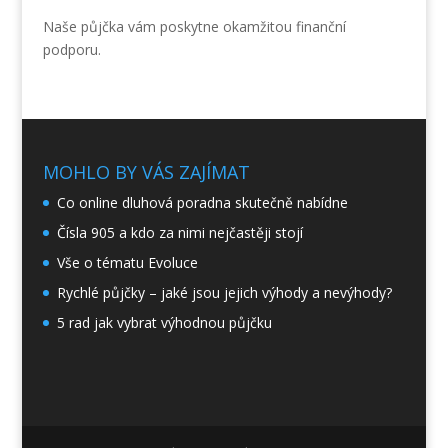
Naše
půjčka
vám poskytne okamžitou finanční
podporu.
MOHLO BY VÁS ZAJÍMAT
Co online dluhová poradna skutečně nabídne
Čísla 905 a kdo za nimi nejčastěji stojí
Vše o tématu Evoluce
Rychlé půjčky – jaké jsou jejich výhody a nevýhody?
5 rad jak vybrat výhodnou půjčku