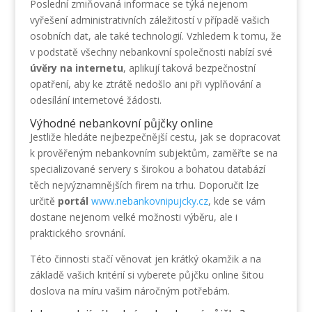
Poslední zmiňovaná informace se týká nejenom
vyřešení administrativních záležitostí v případě vašich
osobních dat, ale také technologií. Vzhledem k tomu, že
v podstatě všechny nebankovní společnosti nabízí své
úvěry na internetu
, aplikují taková bezpečnostní
opatření, aby ke ztrátě nedošlo ani při vyplňování a
odesílání internetové žádosti.
Výhodné nebankovní půjčky online
Jestliže hledáte nejbezpečnější cestu, jak se dopracovat
k prověřeným nebankovním subjektům, zaměřte se na
specializované servery s širokou a bohatou databází
těch nejvýznamnějších firem na trhu. Doporučit lze
určitě
portál
www.nebankovnipujcky.cz
, kde se vám
dostane nejenom velké možnosti výběru, ale i
praktického srovnání.
Této činnosti stačí věnovat jen krátký okamžik a na
základě vašich kritérií si vyberete půjčku online šitou
doslova na míru vašim náročným potřebám.